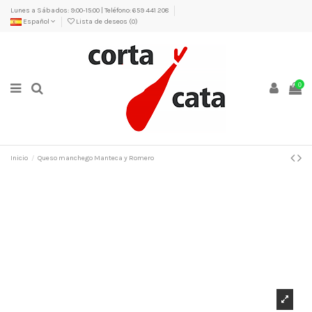
Lunes a Sábados: 9:00-15:00 | Teléfono: 659 441 208
Español
Lista de deseos (
0
)
0
Inicio
Queso manchego Manteca y Romero