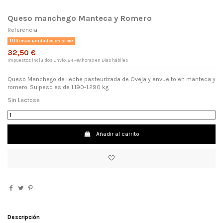
Queso manchego Manteca y Romero
Referencia
Últimas unidades en stock
32,50 €
Impuestos incluidos
Envío: 24 -48 horas en Dias hábiles
Queso Manchego de Leche pasteurizada de Oveja y envuelto en manteca y
romero. Su peso es de 1.190-1.290 kg.
Sin Lactosa
×
Añadir al carrito
Nombre de la lista de deseos
Descripción