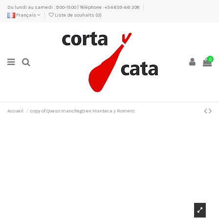
Du lundi au samedi : 9:00-15:00 | Téléphone : +34 659 441 208
Français
Liste de souhaits (
0
)
0
Accueil
copy of Queso manchego en Manteca y Romero