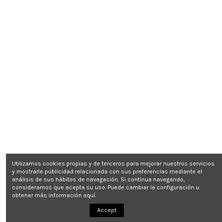
Utilizamos cookies propias y de terceros para mejorar nuestros servicios
y mostrarle publicidad relacionada con sus preferencias mediante el
análisis de sus hábitos de navegación. Si continua navegando,
consideramos que acepta su uso. Puede cambiar la configuración u
obtener más información
aquí
.
Accept