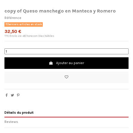
copy of Queso manchego en Manteca y Romero
Référence
Derniers articles en stock
32,50 €
TTC
Envío: 24 -48 horas en Dias hábiles
Ajouter au panier
×
Nom de la liste d'envies
Détails du produit
Reviews