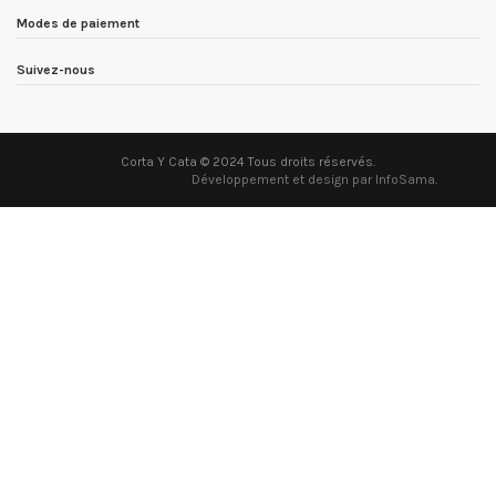
Modes de paiement
Suivez-nous
Corta Y Cata © 2024 Tous droits réservés.
Développement et design par InfoSama
.