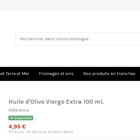
×
Nom de la liste d'envies
t Terre et Mer
Fromages et vins
Nos produits en tranches
Huile d'Olive Vierge Extra 100 ml.
Référence
Disponible
4,95 €
TTC
Envío: 24 -48 horas en Dias hábiles