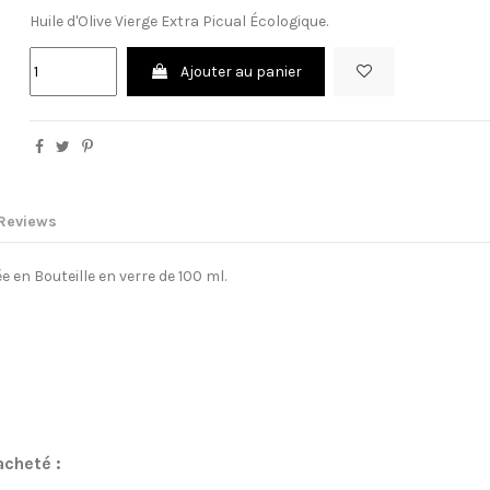
Huile d'Olive Vierge Extra Picual Écologique.
Ajouter au panier
Reviews
e en Bouteille en verre de 100 ml.
acheté :