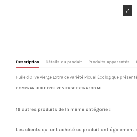
Description
Détails du produit
Produits apparentés
Huile d'Olive Vierge Extra de variété Picual Écologique présenté
Condition
No reviews
Nouveau
Promo !
favorite_border
COMPRAR HUILE D'OLIVE VIERGE EXTRA 100 ML.
16 autres produits de la même catégorie :
Les clients qui ont acheté ce produit ont également 