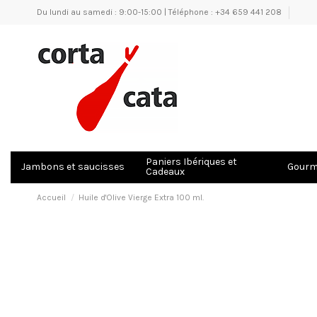
Du lundi au samedi : 9:00-15:00 | Téléphone : +34 659 441 208
Paniers Ibériques et
Jambons et saucisses
Gourme
Cadeaux
Accueil
Huile d'Olive Vierge Extra 100 ml.