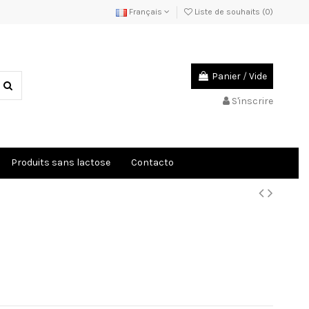
Français
Liste de souhaits (
0
)
Panier
/
Vide
S'inscrire
Produits sans lactose
Contacto