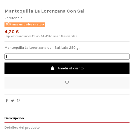
Mantequilla La Lorenzana Con Sal
Referencia
Últimas unidades en stock
4,20 €
Impuestos incluidos
Envío: 24 -48 horas en Dias hábiles
Mantequilla La Lorenzana con Sal. Lata 250 gr.
Añadir al carrito
×
Nombre de la lista de deseos
Descripción
Detalles del producto