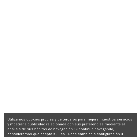
Utilizamos cookies propias y de terceros para mejorar nuestros servicios
y mostrarle publicidad relacionada con sus preferencias mediante el
análisis de sus hábitos de navegación. Si continua navegando,
consideramos que acepta su uso. Puede cambiar la configuración u