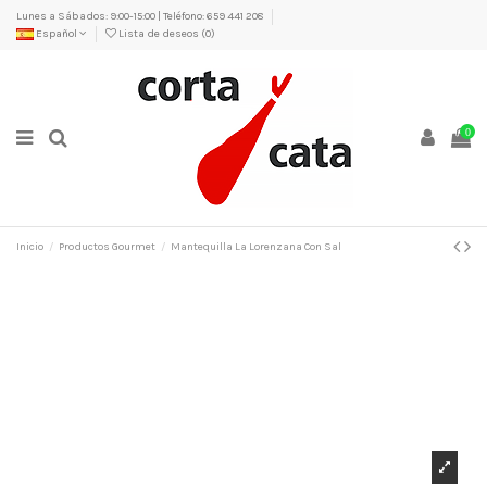
Lunes a Sábados: 9:00-15:00 | Teléfono: 659 441 208
Español
Lista de deseos (
0
)
0
Inicio
Productos Gourmet
Mantequilla La Lorenzana Con Sal