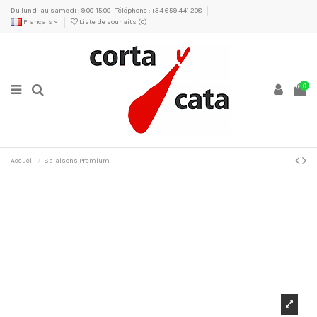
Du lundi au samedi : 9:00-15:00 | Téléphone : +34 659 441 208
Français
Liste de souhaits (
0
)
0
Accueil
Salaisons Premium