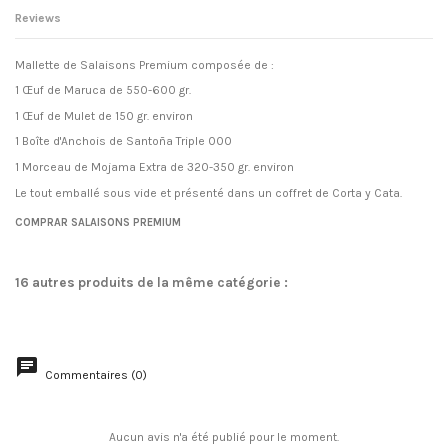
Reviews
Mallette de Salaisons Premium composée de :
1 Œuf de Maruca de 550-600 gr.
1 Œuf de Mulet de 150 gr. environ
1 Boîte d'Anchois de Santoña Triple 000
1 Morceau de Mojama Extra de 320-350 gr. environ
Le tout emballé sous vide et présenté dans un coffret de Corta y Cata.
Condition
No reviews
Nouveau
COMPRAR SALAISONS PREMIUM
16 autres produits de la même catégorie :
Commentaires (0)
Aucun avis n'a été publié pour le moment.