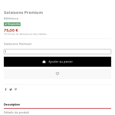
Salaisons Premium
Référence
Disponible
75,00 €
TTC
Envío: 24 -48 horas en Dias hábiles
Salaisons Premium
Ajouter au panier
×
Nom de la liste d'envies
Description
Détails du produit