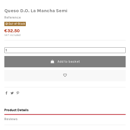
Queso D.O. La Mancha Semi
Reference
Out-of-Stock
€32.50
VAT included
Add to basket
×
Wishlist name
Product Details
Reviews