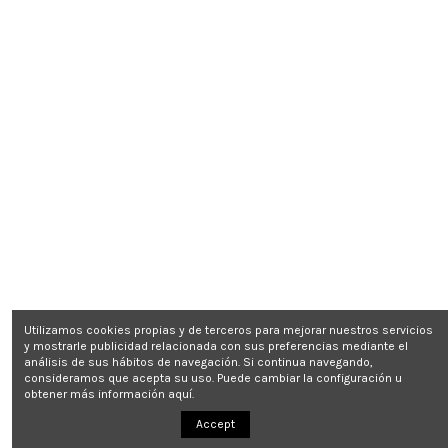
Utilizamos cookies propias y de terceros para mejorar nuestros servicios
y mostrarle publicidad relacionada con sus preferencias mediante el
análisis de sus hábitos de navegación. Si continua navegando,
consideramos que acepta su uso. Puede cambiar la configuración u
obtener más información
aquí
.
Accept