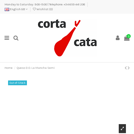
Monday to Saturday: 9:00-15:00 | Telephone: +34 659 441 208
English GB
Wishlist (
0
)
0
Home
Queso D.O. La Mancha Semi
Out-of-Stock