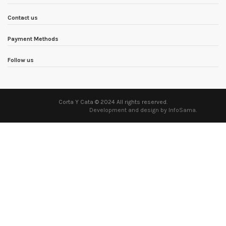
Contact us
Payment Methods
Follow us
Corta Y Cata © 2024 All rights reserved.
Development and design by InfoSama
.