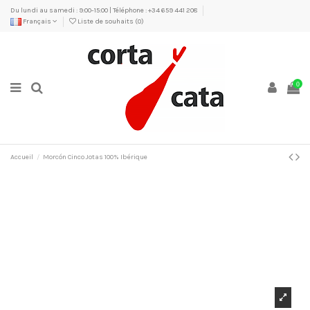
Du lundi au samedi : 9:00-15:00 | Téléphone : +34 659 441 208
Français
Liste de souhaits (
0
)
0
Accueil
Morcón Cinco Jotas 100% Ibérique