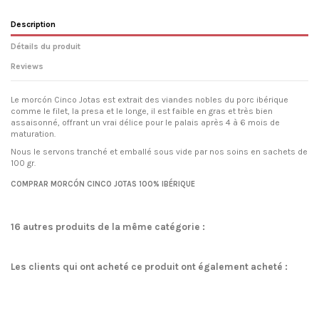
Description
Détails du produit
Reviews
Le morcón Cinco Jotas est extrait des viandes nobles du porc ibérique
comme le filet, la presa et le longe, il est faible en gras et très bien
assaisonné, offrant un vrai délice pour le palais après 4 à 6 mois de
maturation.
Nous le servons tranché et emballé sous vide par nos soins en sachets de
100 gr.
Condition
No reviews
Nouveau
COMPRAR MORCÓN CINCO JOTAS 100% IBÉRIQUE
16 autres produits de la même catégorie :
Les clients qui ont acheté ce produit ont également acheté :