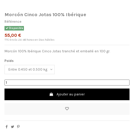
Morcón Cinco Jotas 100% Ibérique
Référence
Disponible
55,00 €
TTC
Envío: 24 -48 horas en Dias hábiles
Morcón 100% Ibérique Cinco Jotas tranché et emballé en 100 gr.
Poids
×
Nom de la liste d'envies
Ajouter au panier