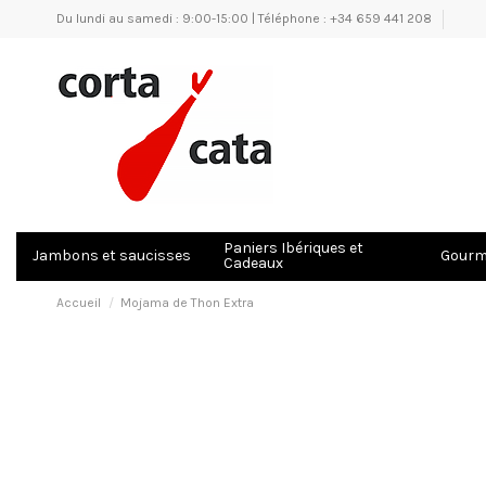
Du lundi au samedi : 9:00-15:00 | Téléphone : +34 659 441 208
Paniers Ibériques et
Jambons et saucisses
Gourme
Cadeaux
Accueil
Mojama de Thon Extra