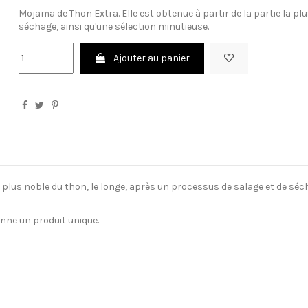
Mojama de Thon Extra. Elle est obtenue à partir de la partie la pl
séchage, ainsi qu'une sélection minutieuse.
Ajouter au panier
la plus noble du thon, le longe, après un processus de salage et de séc
donne un produit unique.