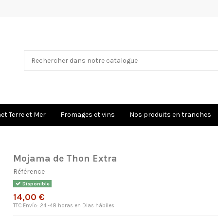
×
Nom de la liste d'envies
t Terre et Mer
Fromages et vins
Nos produits en tranches
Mojama de Thon Extra
Référence
Disponible
14,00 €
TTC
Envío: 24 -48 horas en Dias hábiles