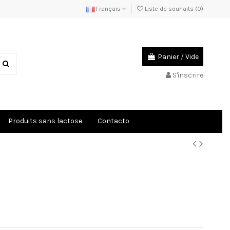
Français
Liste de souhaits (
0
)
Panier
/
Vide
S'inscrire
Produits sans lactose
Contacto