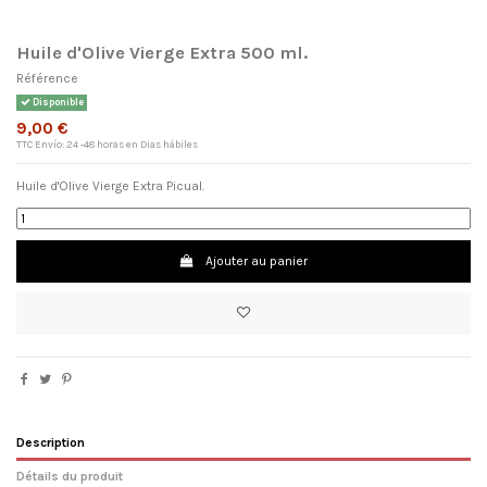
Huile d'Olive Vierge Extra 500 ml.
Référence
Disponible
9,00 €
TTC
Envío: 24 -48 horas en Dias hábiles
Huile d'Olive Vierge Extra Picual.
Ajouter au panier
×
Nom de la liste d'envies
Description
Détails du produit