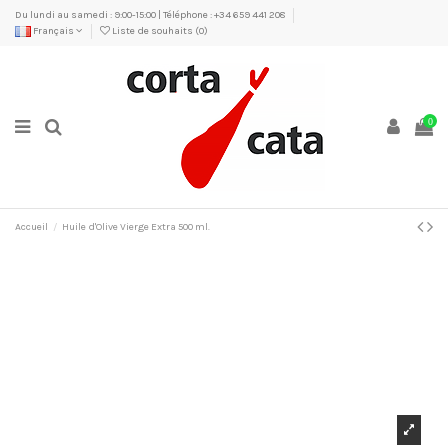
Du lundi au samedi : 9:00-15:00 | Téléphone : +34 659 441 208
Français
Liste de souhaits (
0
)
0
Accueil
Huile d'Olive Vierge Extra 500 ml.